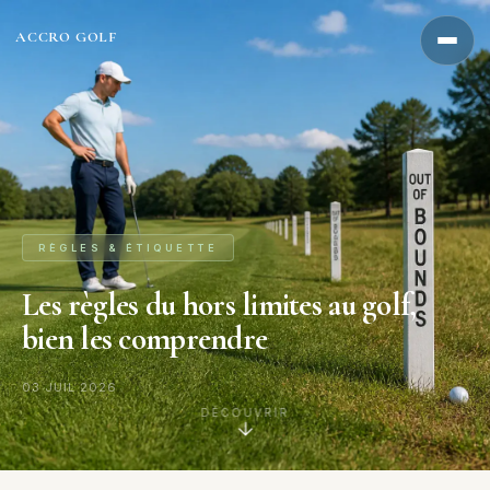
Aller
au
ACCRO GOLF
contenu
RÈGLES & ÉTIQUETTE
Les règles du hors limites au golf,
bien les comprendre
03 JUIL 2026
DÉCOUVRIR