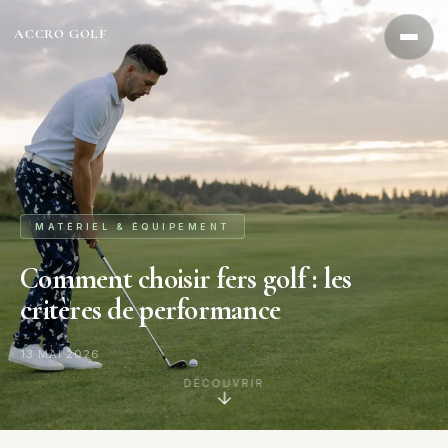
Aller
au
ACCRO GOLF
contenu
MATÉRIEL & ÉQUIPEMENT
Comment choisir fers golf : les
critères de performance
13 MAI 2026
DÉCOUVRIR