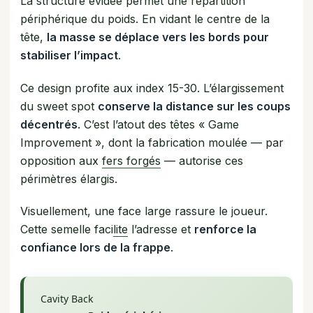
La structure évidée permet une répartition
périphérique du poids. En vidant le centre de la
tête,
la masse se déplace vers les bords pour
stabiliser l’impact
.
Ce design profite aux index 15-30. L’élargissement
du sweet spot
conserve la distance sur les coups
décentrés
. C’est l’atout des têtes « Game
Improvement », dont la fabrication moulée — par
opposition aux
fers forgés
— autorise ces
périmètres élargis.
Visuellement, une face large rassure le joueur.
Cette semelle faci
lite
l’adresse et
renforce la
confiance lors de la frappe
.
Cavity Back