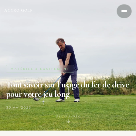
Aller
au
ACCRO GOLF
contenu
MATÉRIEL & ÉQUIPEMENT
Tout savoir sur l’usage du fer de drive
pour votre jeu long
30 MAI 2026
DÉCOUVRIR