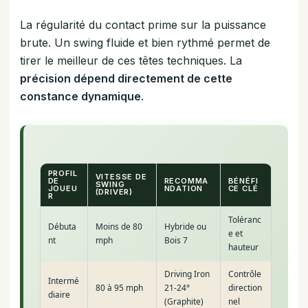
La régularité du contact prime sur la puissance
brute. Un swing fluide et bien rythmé permet de
tirer le meilleur de ces têtes techniques. La
précision dépend directement de cette
constance dynamique
.
PROFIL
VITESSE DE
DE
RECOMMA
BÉNÉFI
SWING
JOUEU
NDATION
CE CLÉ
(DRIVER)
R
Toléranc
Débuta
Moins de 80
Hybride ou
e et
nt
mph
Bois 7
hauteur
Driving Iron
Contrôle
Intermé
80 à 95 mph
21-24°
direction
diaire
(Graphite)
nel