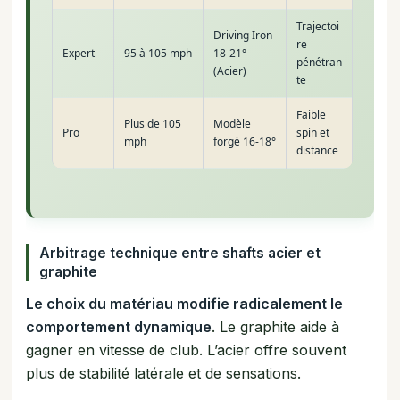
Trajectoi
Driving Iron
re
Expert
95 à 105 mph
18-21°
pénétran
(Acier)
te
Faible
Plus de 105
Modèle
Pro
spin et
mph
forgé 16-18°
distance
Arbitrage technique entre shafts acier et
graphite
Le choix du matériau modifie radicalement le
comportement dynamique
. Le graphite aide à
gagner en vitesse de club. L’acier offre souvent
plus de stabilité latérale et de sensations.