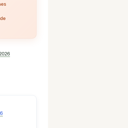
nes
 de
 2026
26