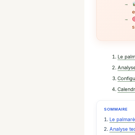
e
s
Le palm
Analyse
Configu
Calendr
SOMMAIRE
Le palmarè
Analyse tec