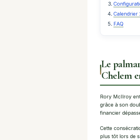
Configurati
Calendrier
FAQ
Le palmar
Chelem e
Rory McIlroy ent
grâce à son doub
financier dépass
Cette consécrati
plus tôt lors de