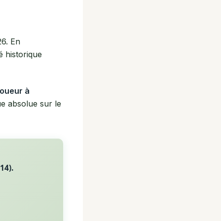
26. En
é historique
joueur à
ue absolue sur le
14).