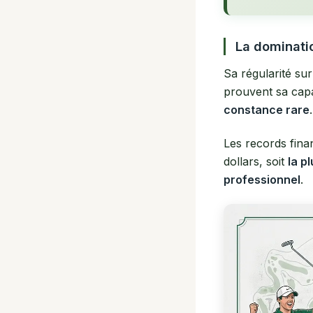
La dominati
Sa régularité su
prouvent sa capa
constance rare
.
Les records fina
dollars, soit
la p
professionnel
.