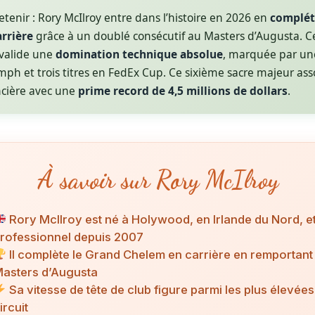
retenir : Rory McIlroy entre dans l’histoire en 2026 en
complét
rrière
grâce à un doublé consécutif au Masters d’Augusta. C
 valide une
domination technique absolue
, marquée par u
mph et trois titres en FedEx Cup. Ce sixième sacre majeur ass
ncière avec une
prime record de 4,5 millions de dollars
.
À savoir sur Rory McIlroy
Rory McIlroy est né à Holywood, en Irlande du Nord, e
rofessionnel depuis 2007
Il complète le Grand Chelem en carrière en remportant 
asters d’Augusta
Sa vitesse de tête de club figure parmi les plus élevées
ircuit