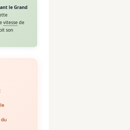
ant le Grand
ette
ne
vitesse
de
oit son
t
le
 du