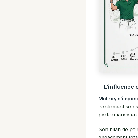
L’influence 
McIlroy s’impos
confirment son st
performance en 
Son bilan de poin
engagement tota