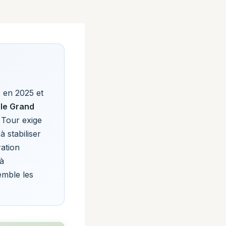
s en 2025 et
 le Grand
A Tour exige
 stabiliser
ration
 à
emble les