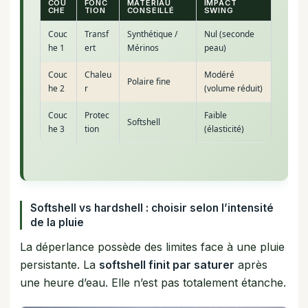
COU
FONC
MATÉRIAU
IMPACT
CHE
TION
CONSEILLÉ
SWING
Couc
Transf
Synthétique /
Nul (seconde
he 1
ert
Mérinos
peau)
Couc
Chaleu
Modéré
Polaire fine
he 2
r
(volume réduit)
Couc
Protec
Faible
Softshell
he 3
tion
(élasticité)
Softshell vs hardshell : choisir selon l’intensité
de la pluie
La déperlance possède des limites face à une pluie
persistante. La
softshell finit par saturer
après
une heure d’eau. Elle n’est pas totalement étanche.