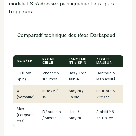
modèle LS s’adresse spécifiquement aux gros
frappeurs.
Comparatif technique des têtes Darkspeed
PROFIL
LANCEME
ATOUT
MODÈLE
CIBLE
NT / SPIN
MAJEUR
LS (Low
Vitesse >
Bas / Très
Contrôle &
Spin)
105 mph
faible
Maniabilité
X
Index 5 à
Moyen /
Équilibre &
(Versatile)
15
Faible
Vitesse
Max
Débutants
Haut /
Stabilité &
(Forgiven
/ Slicers
Moyen
Anti-slice
ess)